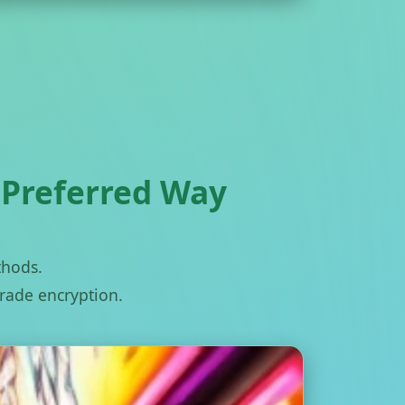
r Preferred Way
thods.
grade encryption.