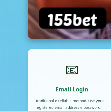
📧
Email Login
Traditional e reliable method. Use your
registered email address e password.