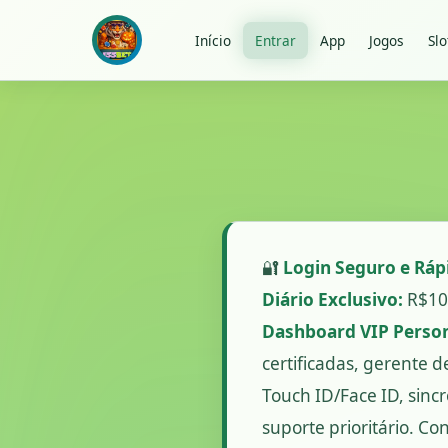
Início
Entrar
App
Jogos
Slo
🔐
Login Seguro e Ráp
Diário Exclusivo:
R$10 
Dashboard VIP Person
certificadas, gerente 
Touch ID/Face ID, sinc
suporte prioritário. C